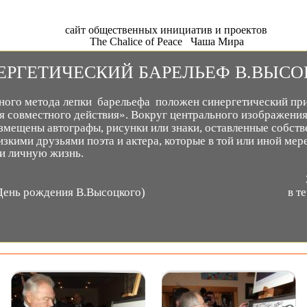
сайт общественных инициатив и проектов
The Chalice of Peace   Чаша Мира
   СИНЕРГЕТИЧЕСКИЙ БАРЕЛЬЕФ В.ВЫ
ного метода лепки  барельефа  положен синергетический при
гия совместного действия». Вокруг центрального изображени
азмещены автографы, рисунки или знаки, оставленные собст
зкими друзьями поэта и актера, которые в той или иной мере
ли личную жизнь. 
                                                                                               
рождения В.Высоцкого)                                                   