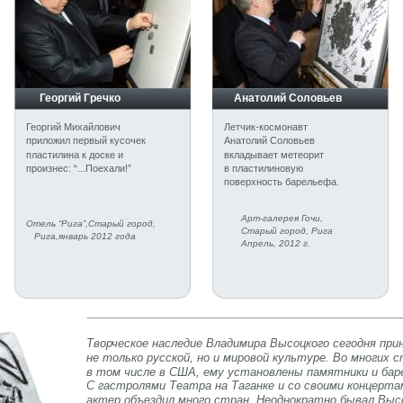
     Георгий Гречко
    Анатолий Соловьев
Георгий Михайлович 
Летчик-космонавт 
приложил первый кусочек 
Анатолий Соловьев 
пластилина к доске и 
вкладывает метеорит 
произнес: “...Поехали!”
в пластилиновую 
поверхность барельефа. 
Арт-галерея Гочи,
Отель “Рига”,Старый город,
Старый город, Рига
   Рига,январь 2012 года
Апрель, 2012 г.
Творческое наследие Владимира Высоцкого сегодня при
не только русской, но и мировой культуре. Во многих с
в том числе в США, ему установлены памятники и бар
С гастролями Театра на Таганке и со своими концерта
актер объездил много стран. Неоднократно бывал Высо