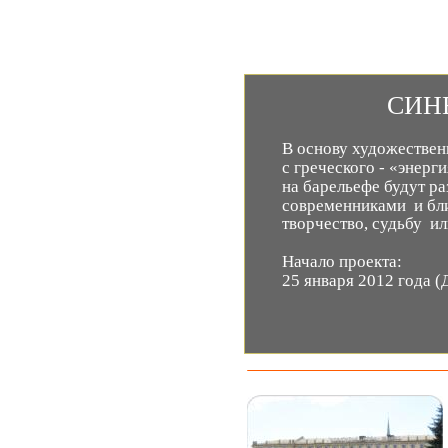
            
В основу художествен
с греческого - «энер
на барельефе будут р
современниками  и бли
творчество, судьбу  и
Начало проекта:                    
25 января 2012 года (День 