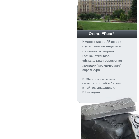
         Отель  “Рига”
Именно здесь, 25 января, 
с участием легендарного 
космонавта Георгия 
Гречко, открылась 
официальная церемония 
закладки “космического” 
барельефа.
В 70-х годах во время 
своих гастролей в Латвии 
в ней  останавливался 
В.Высоцкий