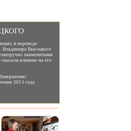
СОЦКОГО
нцип, в переводе 
я  Владимира Высоцкого 
венноручно знаменитыми 
 оказали влияние на его 
        Завершение:        
 в течение 2013 годa