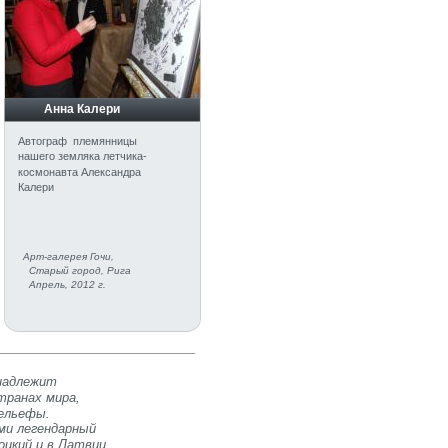
         Анна Калери
Автограф  племянницы 
нашего земляка летчика-
космонавта Александра 
Калери 
Арт-галерея Гочи,
  Старый город, Рига
  Апрель, 2012 г.
надлежит 
транах мира, 
ельефы. 
ми легендарный 
цкий и в Латвии, 